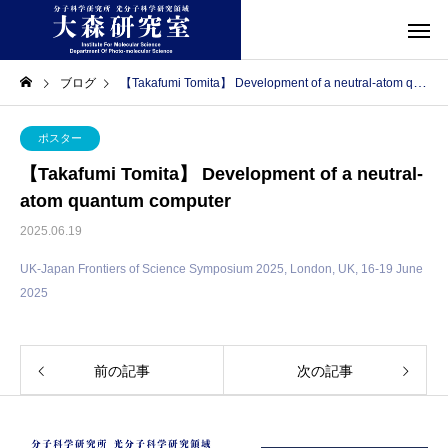
ブログ
【Takafumi Tomita】 Development of a neutral-atom quantum computer
ポスター
【Takafumi Tomita】 Development of a neutral-
atom quantum computer
2025.06.19
UK-Japan Frontiers of Science Symposium 2025, London, UK, 16-19 June
2025
前の記事
次の記事