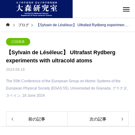
ブログ
【Sylvain de Léséleuc】 Ultrafast Rydberg experiments with ultracold atoms
口頭発表
【Sylvain de Léséleuc】 Ultrafast Rydberg
experiments with ultracold atoms
2024.06.18
The 55th Conference of the European Group on Atomic Systems of the
European Physical Society (EGAS 55), Universidad de Granada, グラナダ,
スペイン, 18 June 2024
前の記事
次の記事