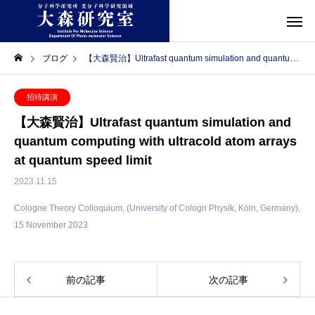
ブログ
【大森賢治】Ultrafast quantum simulation and quantum computing with ultracold atom arrays at quantum speed limit
招待講演
【大森賢治】Ultrafast quantum simulation and
quantum computing with ultracold atom arrays
at quantum speed limit
2023.11.15
Cologne Theory Colloquium, (University of Cologn Physik, Köln, Germany),
15 November 2023
前の記事
次の記事