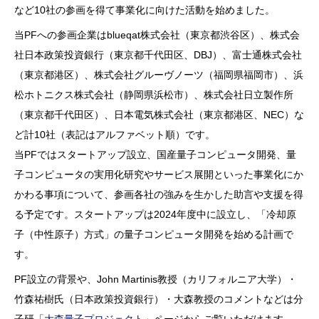
など10社の参画を得て事業化に向けた活動を始めました。
当PFへの参画企業はblueqat株式会社（東京都渋谷区）、株式会
社日本政策投資銀行（東京都千代田区、DBJ）、富士通株式会社
（東京都港区）、株式会社グルーヴノーツ（福岡県福岡市）、浜
松ホトニクス株式会社（静岡県浜松市）、株式会社日立製作所
（東京都千代田区）、日本電気株式会社（東京都港区、NEC）な
ど計10社（表記はアルファベット順）です。
当PFではスタートアップ設立、国産量子コンピュータ開発、量
子コンピュータの実用化研究やサービス展開といった事業化にか
かわる事項について、参画各社の強みを生かした助言や支援を得
る予定です。スタートアップは2024年度中に設立し、「冷却原
子（中性原子）方式」の量子コンピュータ開発を始める計画で
す。
PF設立の背景や、John Martinis教授（カリフォルニア大学）・
竹森祐樹氏（日本政策投資銀行）・大森教授のコメントなどは分