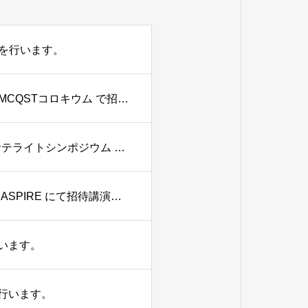
演を行います。
【10/20】大森賢治教授が マックスプランク量子光学研究所 MCQSTコロキウム で招待講演を行います。
【9/15】大森賢治教授が 日本物理学会設立80周年記念国際サテライトシンポジウム にて招待講演を行います。
【9/28-10/2】大森賢治教授が 2026 Symposium of the JP-DE ASPIRE にて招待講演を行います。
行います。
演を行います。