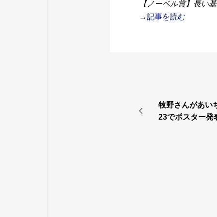
【ノーベル賞】長い基
→
記事を読む
牧野さんがあい
23でポスター発