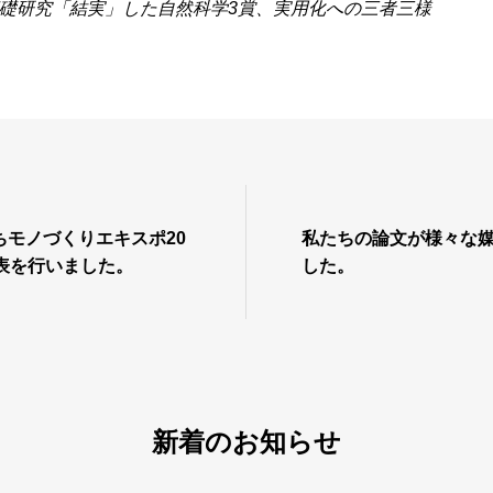
礎研究「結実」した自然科学3賞、実用化への三者三様
ちモノづくりエキスポ20
私たちの論文が様々な
表を行いました。
した。
新着のお知らせ