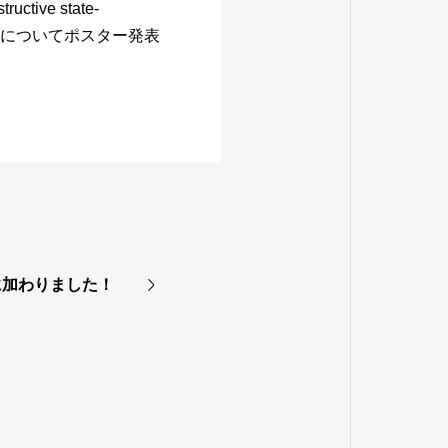
ructive state-
er system”についてポスター発表
に加わりました！