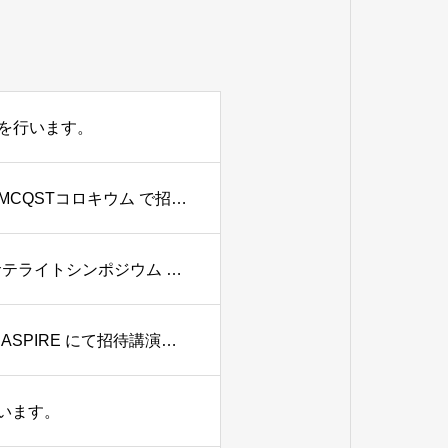
演を行います。
【10/20】大森賢治教授が マックスプランク量子光学研究所 MCQSTコロキウム で招待講演を行います。
【9/15】大森賢治教授が 日本物理学会設立80周年記念国際サテライトシンポジウム にて招待講演を行います。
【9/28-10/2】大森賢治教授が 2026 Symposium of the JP-DE ASPIRE にて招待講演を行います。
行います。